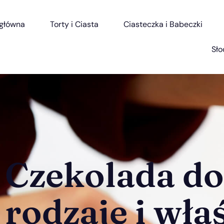
 główna
Torty i Ciasta
Ciasteczka i Babeczki
Sło
Czekolada do
rodzaje i wła