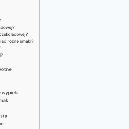
?
ladowej?
 czekoladowej?
kać różne smaki?
?
j?
owotne
 wypieki
smaki
asta
ce