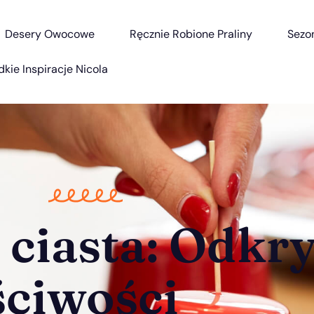
Desery Owocowe
Ręcznie Robione Praliny
Sezo
dkie Inspiracje Nicola
 ciasta: Odkry
ściwości