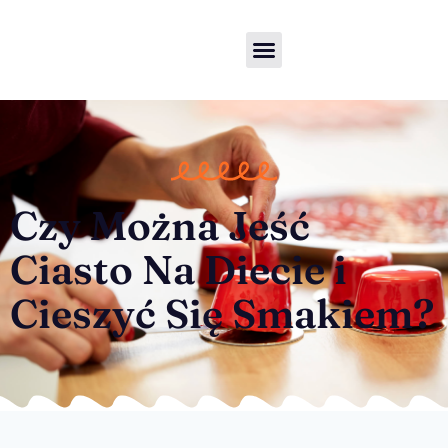
Czy Można Jeść
Ciasto Na Diecie i
Cieszyć Się Smakiem?