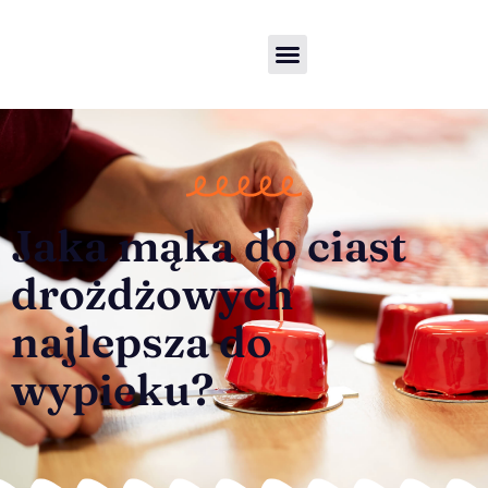
Jaka mąka do ciast
drożdżowych
najlepsza do
wypieku?