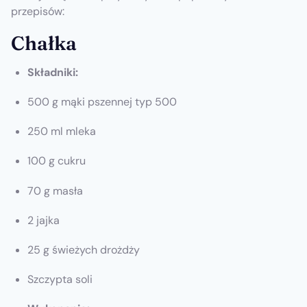
przepisów:
Chałka
Składniki:
500 g mąki pszennej typ 500
250 ml mleka
100 g cukru
70 g masła
2 jajka
25 g świeżych drożdży
Szczypta soli