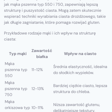
jak mąka pszenna typ 550 i 750, zapewniają lepszą
strukturę i puszystość ciasta. Mogą zatem skutecznie
wspierać techniki wyrabiania ciasta drożdżowego, takie
jak długie zagniatanie, które pomaga rozwijać gluten.
Przykładowe rodzaje mąki i ich wpływ na strukturę
ciasta:
Zawartość
Typ mąki
Wpływ na ciasto
białka
Mąka
Średnia elastyczność, idealna
pszenna typ
11-12%
do słodkich wypieków.
550
Mąka
Bardziej ciężkie ciasto, lepsza
pszenna typ
12-13%
struktura do chleba.
750
Mąka
Niższa zawartość glutenu,
orkiszowa typ
10-11%
delikatniejsze tekstury.