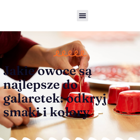
Jakie owoce są
najlepsze do
galaretek: odkryj
smaki i kolory