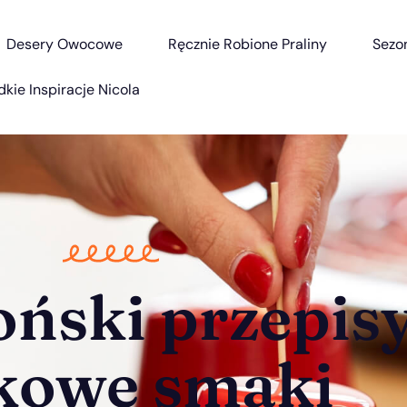
Desery Owocowe
Ręcznie Robione Praliny
Sezo
dkie Inspiracje Nicola
ński przepisy
tkowe smaki