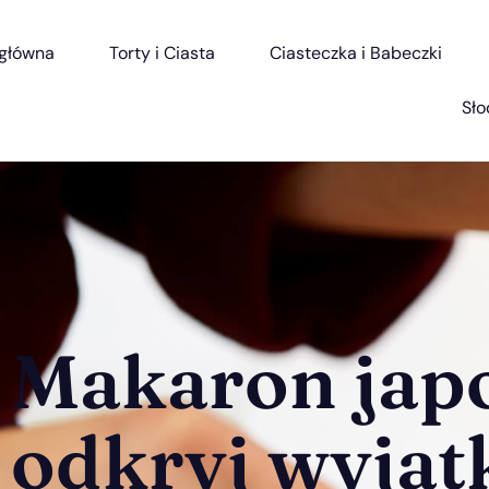
 główna
Torty i Ciasta
Ciasteczka i Babeczki
Sło
Makaron japo
odkryj wyją