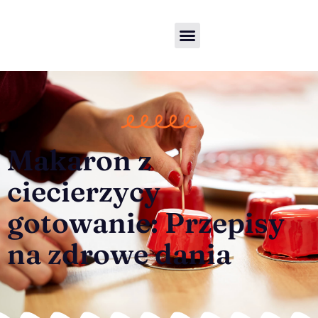
Makaron z
ciecierzycy
gotowanie: Przepisy
na zdrowe dania