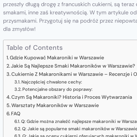
przeszły długą drogę z francuskich cukierni, są tera
smakami, inne zaś kreatywnością. W tym artykule od
przysmakami. Przygotuj się na podróż przez niepowt
dla zmysłów!
Table of Contents
Gdzie Kupować Makaroniki w Warszawie
Jakie Są Najlepsze Smaki Makaroników w Warszawie?
Cukiernie Z Makaronikami w Warszawie – Recenzje i 
Najczęściej chwalone cechy:
Potencjalne obszary do poprawy:
Czym Są Makaroniki? Historia i Proces Wytwarzania
Warsztaty Makaroników w Warszawie
FAQ
Q: Gdzie można znaleźć najlepsze makaroniki w Warsz
Q: Jakie są popularne smaki makaroników w Warszawi
Q: Jakie są oceny cukierni oferujących makaroniki w