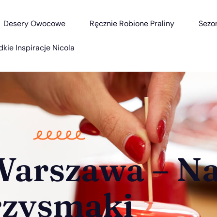
Desery Owocowe
Ręcznie Robione Praliny
Sezo
dkie Inspiracje Nicola
arszawa – Na
rzysmaki