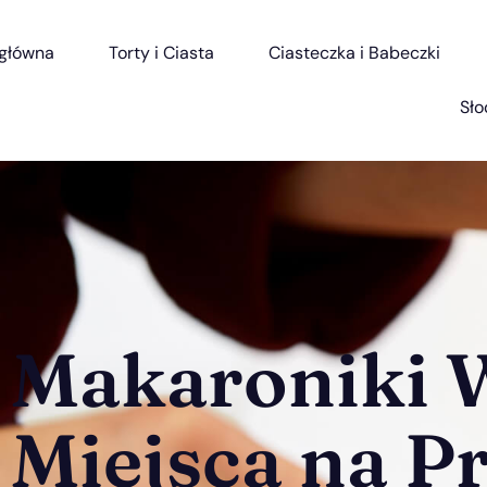
 główna
Torty i Ciasta
Ciasteczka i Babeczki
Sło
Makaroniki W
Miejsca na P