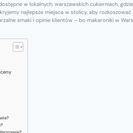
z dostępne w lokalnych, warszawskich cukierniach, gdzi
kryjemy najlepsze miejsca w stolicy, aby rozkoszować
arzalne smaki i opinie klientów – bo makaroniki w War
Oceny
awie?
e?
 Warszawie?