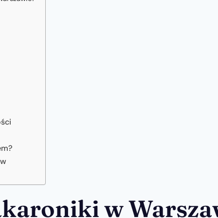
ści
iem?
ów
karoniki w Warsza