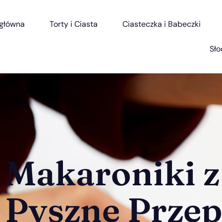
 główna
Torty i Ciasta
Ciasteczka i Babeczki
Sło
Makaroniki z
Pyszne Przep