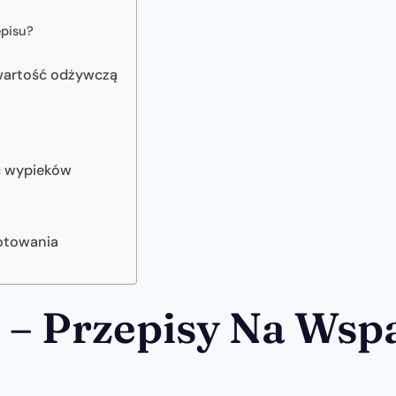
episu?
wartość odżywczą
ń
ść wypieków
gotowania
 – Przepisy Na Wsp