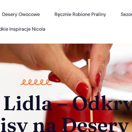
Desery Owocowe
Ręcznie Robione Praliny
Sezo
dkie Inspiracje Nicola
 Lidla – Odkry
isy na Desery