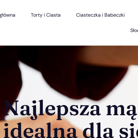
 główna
Torty i Ciasta
Ciasteczka i Babeczki
Sło
Najlepsza mąk
idealną dla s