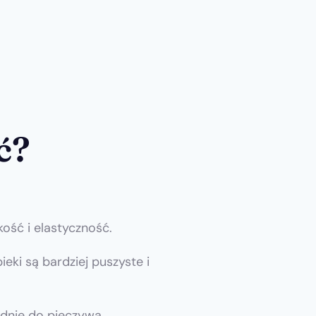
ć?
ość i elastyczność.
eki są bardziej puszyste i
ednie do pieczywa.