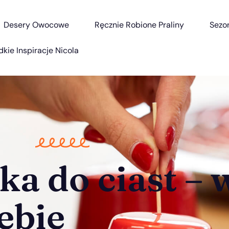
Desery Owocowe
Ręcznie Robione Praliny
Sezo
dkie Inspiracje Nicola
a do ciast – 
iebie