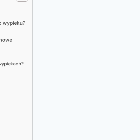
o wypieku?
enowe
 wypiekach?
u