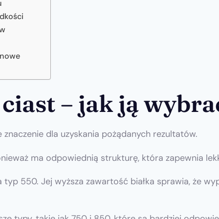
u
dkości
ów
tenowe
ciast – jak ją wybra
znaczenie dla uzyskania pożądanych rezultatów.
onieważ ma odpowiednią strukturę, która zapewnia lekk
typ 550. Jej wyższa zawartość białka sprawia, że wypi
 typy, takie jak 750 i 850, które są bardziej odpowi