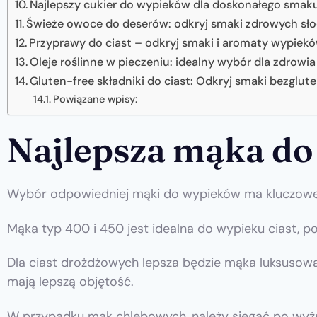
Najlepszy cukier do wypieków dla doskonałego smak
Świeże owoce do deserów: odkryj smaki zdrowych sło
Przyprawy do ciast – odkryj smaki i aromaty wypiek
Oleje roślinne w pieczeniu: idealny wybór dla zdrowia
Gluten-free składniki do ciast: Odkryj smaki bezglu
Powiązane wpisy:
Najlepsza mąka do 
Wybór odpowiedniej mąki do wypieków ma kluczowe 
Mąka typ 400 i 450 jest idealna do wypieku ciast, p
Dla ciast drożdżowych lepsza będzie mąka luksusowa 
mają lepszą objętość.
W przypadku mąk chlebowych, należy sięgać po wyższe