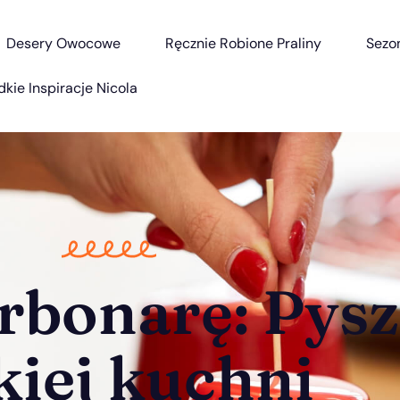
Desery Owocowe
Ręcznie Robione Praliny
Sezo
dkie Inspiracje Nicola
arbonarę: Pys
kiej kuchni