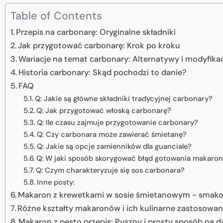
Table of Contents
Przepis na carbonarę: Oryginalne składniki
Jak przygotować carbonarę: Krok po kroku
Wariacje na temat carbonary: Alternatywy i modyfika
Historia carbonary: Skąd pochodzi to danie?
FAQ
Q: Jakie są główne składniki tradycyjnej carbonary?
Q: Jak przygotować włoską carbonarę?
Q: Ile czasu zajmuje przygotowanie carbonary?
Q: Czy carbonara może zawierać śmietanę?
Q: Jakie są opcje zamienników dla guanciale?
Q: W jaki sposób skorygować błąd gotowania makaro
Q: Czym charakteryzuje się sos carbonara?
Inne posty:
Makaron z krewetkami w sosie śmietanowym - smako
Różne kształty makaronów i ich kulinarne zastosowan
Makaron z pesto przepis: Pyszny i prosty sposób na d