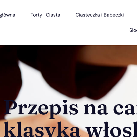
 główna
Torty i Ciasta
Ciasteczka i Babeczki
Sło
Przepis na c
klasyka włos