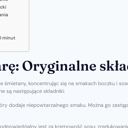
cki
ania
0 minut
rę: Oryginalne skła
e śmietany, koncentrując się na smakach boczku i sos
e są następujące składniki:
który dodaje niepowtarzalnego smaku. Można go zastą
odpowiedzialny jest za kremowość sosu; zredukowanie 