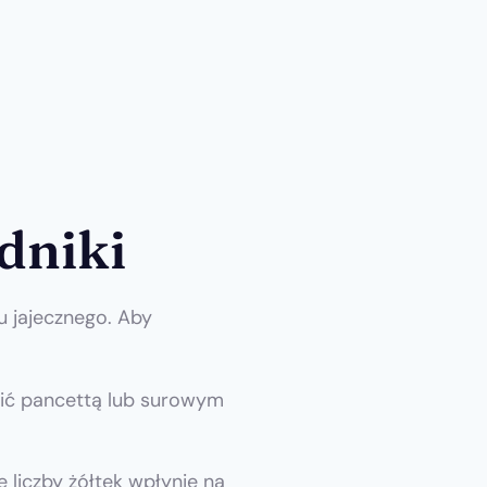
dniki
u jajecznego. Aby
pić pancettą lub surowym
liczby żółtek wpłynie na