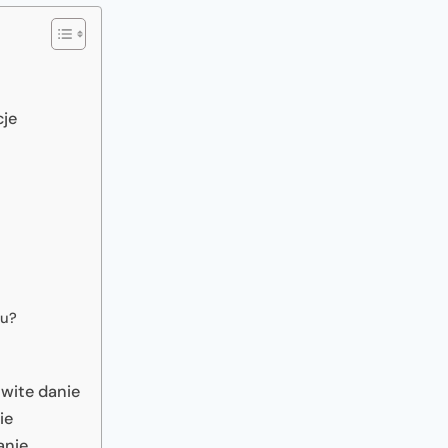
cje
nu?
wite danie
ie
anie