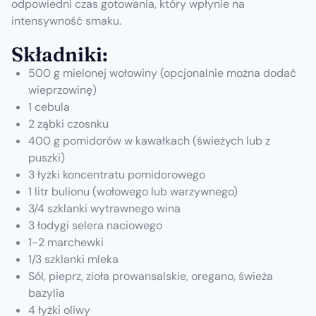
odpowiedni czas gotowania, który wpłynie na
intensywność smaku.
Składniki:
500 g mielonej wołowiny (opcjonalnie można dodać
wieprzowinę)
1 cebula
2 ząbki czosnku
400 g pomidorów w kawałkach (świeżych lub z
puszki)
3 łyżki koncentratu pomidorowego
1 litr bulionu (wołowego lub warzywnego)
3/4 szklanki wytrawnego wina
3 łodygi selera naciowego
1-2 marchewki
1/3 szklanki mleka
Sól, pieprz, zioła prowansalskie, oregano, świeża
bazylia
4 łyżki oliwy