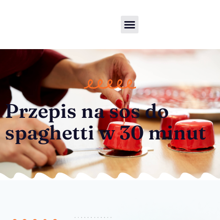
Przepis na sos do
spaghetti w 30 minut