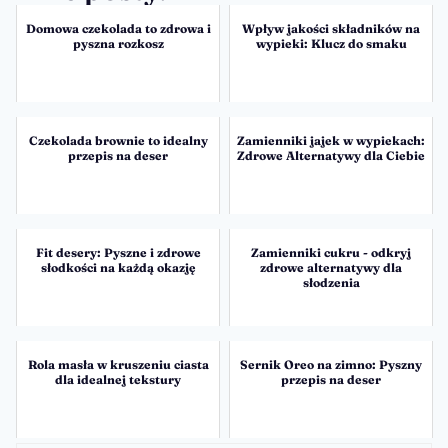
Domowa czekolada to zdrowa i
Wpływ jakości składników na
pyszna rozkosz
wypieki: Klucz do smaku
Czekolada brownie to idealny
Zamienniki jajek w wypiekach:
przepis na deser
Zdrowe Alternatywy dla Ciebie
Fit desery: Pyszne i zdrowe
Zamienniki cukru - odkryj
słodkości na każdą okazję
zdrowe alternatywy dla
słodzenia
Rola masła w kruszeniu ciasta
Sernik Oreo na zimno: Pyszny
dla idealnej tekstury
przepis na deser