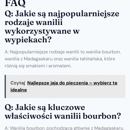
FAQ
Q: Jakie są najpopularniejsze
rodzaje wanilii
wykorzystywane w
wypiekach?
A: Najpopularniejsze rodzaje wanilii to wanilia bourbon,
wanilia z Madagaskaru oraz wanilia tahitańska, które
różnią się smakiem i aromatem.
Czytaj
Najlepsze jaja do pieczenia – wybierz te
idealne
Q: Jakie są kluczowe
właściwości wanilii bourbon?
A: Wanilia bourbon, pochodząca głównie z Madagaskaru,