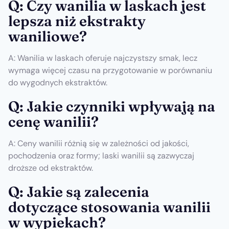
Q: Czy wanilia w laskach jest
lepsza niż ekstrakty
waniliowe?
A: Wanilia w laskach oferuje najczystszy smak, lecz
wymaga więcej czasu na przygotowanie w porównaniu
do wygodnych ekstraktów.
Q: Jakie czynniki wpływają na
cenę wanilii?
A: Ceny wanilii różnią się w zależności od jakości,
pochodzenia oraz formy; laski wanilii są zazwyczaj
droższe od ekstraktów.
Q: Jakie są zalecenia
dotyczące stosowania wanilii
w wypiekach?