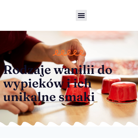
Rodzaje wanilii do
wypieków i ich
unikalne smaki