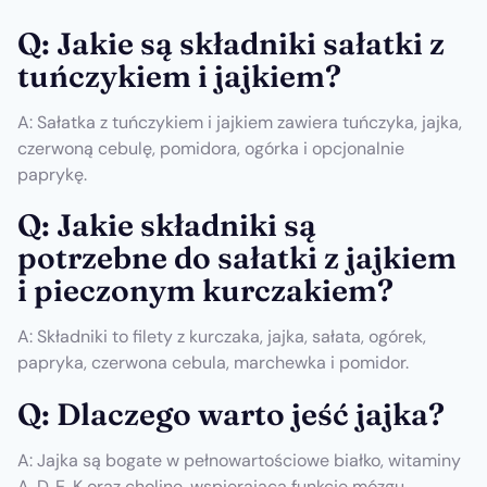
Q: Jakie są składniki sałatki z
tuńczykiem i jajkiem?
A: Sałatka z tuńczykiem i jajkiem zawiera tuńczyka, jajka,
czerwoną cebulę, pomidora, ogórka i opcjonalnie
paprykę.
Q: Jakie składniki są
potrzebne do sałatki z jajkiem
i pieczonym kurczakiem?
A: Składniki to filety z kurczaka, jajka, sałata, ogórek,
papryka, czerwona cebula, marchewka i pomidor.
Q: Dlaczego warto jeść jajka?
A: Jajka są bogate w pełnowartościowe białko, witaminy
A, D, E, K oraz cholinę, wspierającą funkcje mózgu.