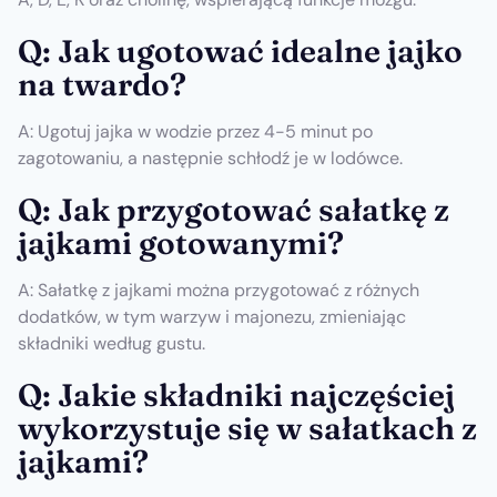
Q: Jak ugotować idealne jajko
na twardo?
A: Ugotuj jajka w wodzie przez 4-5 minut po
zagotowaniu, a następnie schłodź je w lodówce.
Q: Jak przygotować sałatkę z
jajkami gotowanymi?
A: Sałatkę z jajkami można przygotować z różnych
dodatków, w tym warzyw i majonezu, zmieniając
składniki według gustu.
Q: Jakie składniki najczęściej
wykorzystuje się w sałatkach z
jajkami?