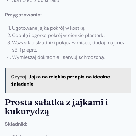
Sól i pieprz do smaku
Przygotowanie:
Ugotowane jajka pokrój w kostkę.
Cebulę i ogórka pokrój w cienkie plasterki.
Wszystkie składniki połącz w misce, dodaj majonez,
sól i pieprz.
Wymieszaj dokładnie i serwuj schłodzoną.
Czytaj
Jajka na miękko przepis na idealne
śniadanie
Prosta sałatka z jajkami i
kukurydzą
Składniki: