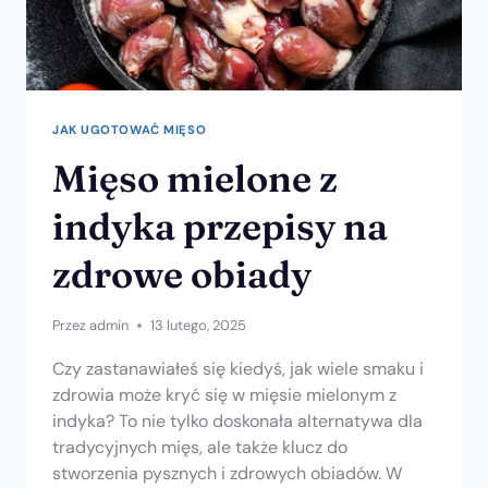
JAK UGOTOWAĆ MIĘSO
Mięso mielone z
indyka przepisy na
zdrowe obiady
Przez
admin
13 lutego, 2025
Czy zastanawiałeś się kiedyś, jak wiele smaku i
zdrowia może kryć się w mięsie mielonym z
indyka? To nie tylko doskonała alternatywa dla
tradycyjnych mięs, ale także klucz do
stworzenia pysznych i zdrowych obiadów. W